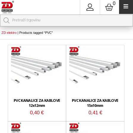
0
Products
search
ZD elektro
|
Products tagged “PVC”
PVC KANALICE ZA KABLOVE
PVC KANALICE ZA KABLOVE
12x12mm
15x10mm
0,40
€
0,41
€