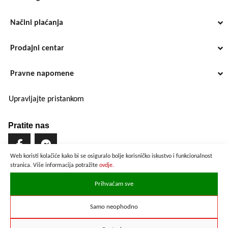
Načini plaćanja
Prodajni centar
Pravne napomene
Upravljajte pristankom
Pratite nas
Web koristi kolačiće kako bi se osiguralo bolje korisničko iskustvo i funkcionalnost
stranica. Više informacija potražite
ovdje.
Brzo i sigurno plaćanje
Prihvaćam sve
Samo neophodno
Prikazane cijene su preračunate po službenom tečaju u iznosu od
1 EUR = 7,53450 HRK