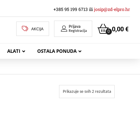
+385 95 199 6713 ili
josip@zd-elpro.hr
Prijava
0,00
€
AKCIJA
0
Registracija
ALATI
OSTALA PONUDA
MREŽNI LAN KABELI
Prikazuje se svih 2 rezultata
KOAKSIJALNI KABELI
TELEKOMUNIKACIJSKI KABELI
ZVUČNIČKI KABEL