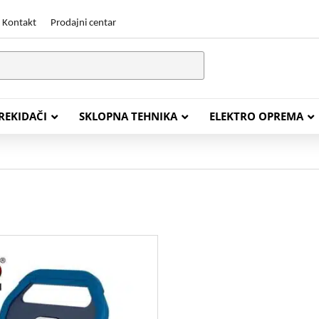
Kontakt
Prodajni centar
PREKIDAČI
SKLOPNA TEHNIKA
ELEKTRO OPREMA
STALACIJSKI KABELI
ENERGETSKI KABELI
Y (PGP
FG16OR
Y (PGP, NYM)
NHXH FE180/E30
J (H05VV-F)
NHXH FE180/E90
L (H03VV-F)
PP00 Podzemni Kabel
PP00-A