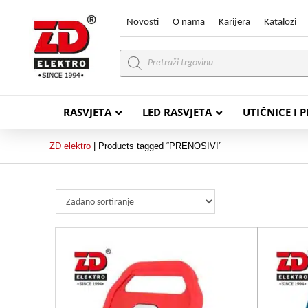
Novosti
O nama
Karijera
Katalozi
Products
search
RASVJETA
LED RASVJETA
UTIČNICE I 
ZD elektro
|
Products tagged “PRENOSIVI”
PVC VODIČI
PVC IN
H07V-K (P/F Vodič)
PP-
H07V-U (P Vodič)
PP-
PP/
PP/