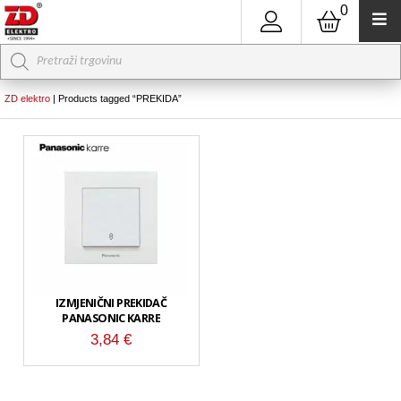
0
Products
search
ZD elektro
|
Products tagged “PREKIDA”
IZMJENIČNI PREKIDAČ
PANASONIC KARRE
3,84
€