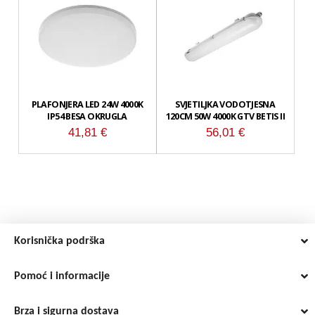
PLAFONJERA LED 24W 4000K
SVJETILJKA VODOTJESNA
IP54 BESA OKRUGLA
120CM 50W 4000K GTV BETIS II
41,81
€
56,01
€
Korisnička podrška
Pomoć i informacije
Brza i sigurna dostava