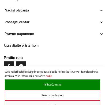
Načini plaćanja
Prodajni centar
Pravne napomene
Upravljajte pristankom
Pratite nas
Web koristi kolačiće kako bi se osiguralo bolje korisničko iskustvo i funkcionalnost
stranica. Više informacija potražite
ovdje.
Brzo i sigurno plaćanje
Prihvaćam sve
Samo neophodno
Prikazane cijene su preračunate po službenom tečaju u iznosu od
1 EUR = 7,53450 HRK