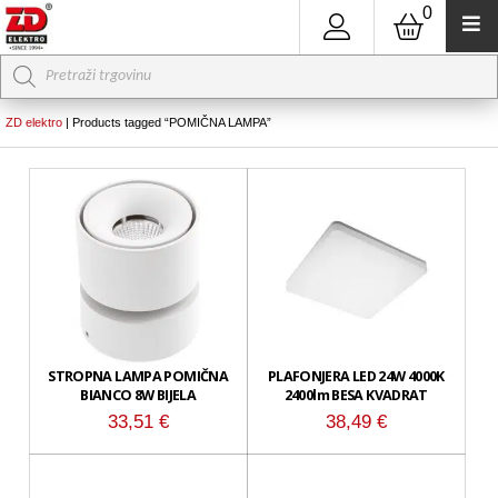
0
Products
search
ZD elektro
|
Products tagged “POMIČNA LAMPA”
STROPNA LAMPA POMIČNA
PLAFONJERA LED 24W 4000K
BIANCO 8W BIJELA
2400lm BESA KVADRAT
33,51
€
38,49
€