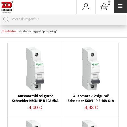
0
Products
search
ZD elektro
|
Products tagged “pdf-prilog”
Automatski osigurač
Automatski osigurač
Schneider K60N 1P B 10A 6kA
Schneider K60N 1P B 16A 6kA
4,00
€
3,93
€