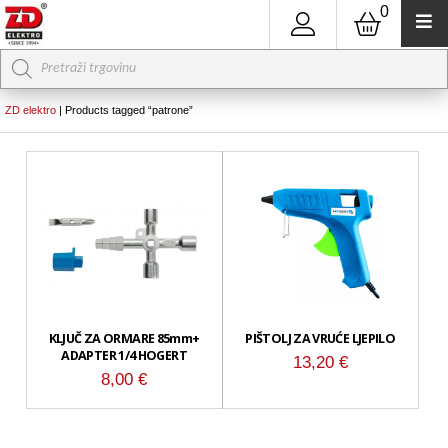
0
Products
search
ZD elektro
|
Products tagged “patrone”
KLJUČ ZA ORMARE 85mm+
PIŠTOLJ ZA VRUĆE LJEPILO
ADAPTER 1/4 HOGERT
13,20
€
8,00
€