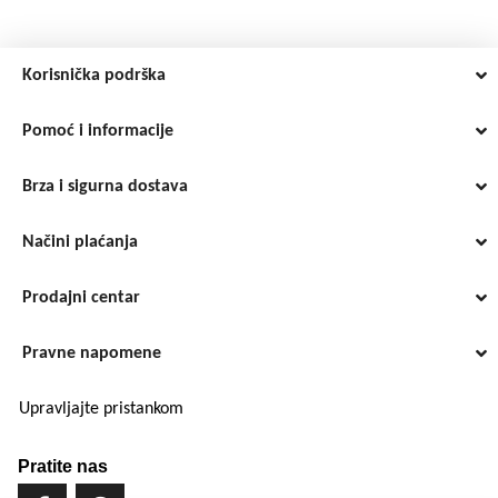
do
224,00 €
Korisnička podrška
Pomoć i informacije
Brza i sigurna dostava
Načini plaćanja
Prodajni centar
Pravne napomene
Upravljajte pristankom
Pratite nas