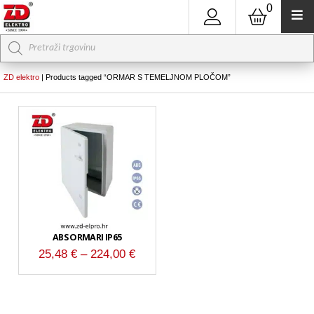
0
Products
search
ZD elektro
|
Products tagged “ORMAR S TEMELJNOM PLOČOM”
ABS ORMARI IP65
Raspon
25,48
€
–
224,00
€
cijena:
od
25,48 €