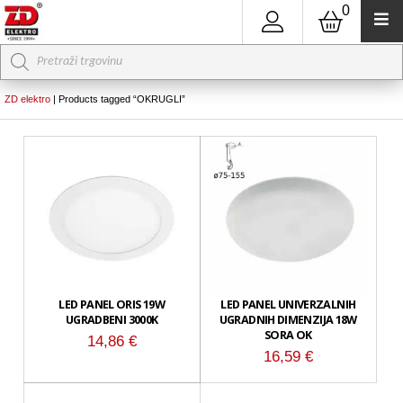
0
Products
search
ZD elektro
|
Products tagged “OKRUGLI”
LED PANEL ORIS 19W
LED PANEL UNIVERZALNIH
UGRADBENI 3000K
UGRADNIH DIMENZIJA 18W
SORA OK
14,86
€
16,59
€