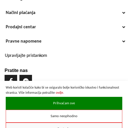
Načini plaćanja
Prodajni centar
Pravne napomene
Upravljajte pristankom
Pratite nas
Web koristi kolačiće kako bi se osiguralo bolje korisničko iskustvo i funkcionalnost
stranica. Više informacija potražite
ovdje.
Brzo i sigurno plaćanje
Prihvaćam sve
Samo neophodno
Prikazane cijene su preračunate po službenom tečaju u iznosu od
1 EUR = 7,53450 HRK