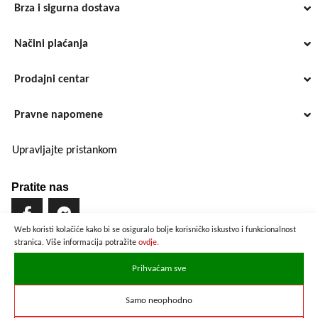
Brza i sigurna dostava
Načini plaćanja
Prodajni centar
Pravne napomene
Upravljajte pristankom
Pratite nas
Web koristi kolačiće kako bi se osiguralo bolje korisničko iskustvo i funkcionalnost
stranica. Više informacija potražite
ovdje.
Brzo i sigurno plaćanje
Prihvaćam sve
Samo neophodno
Prikazane cijene su preračunate po službenom tečaju u iznosu od