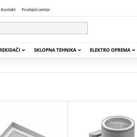
Kontakt
Prodajni centar
PREKIDAČI
SKLOPNA TEHNIKA
ELEKTRO OPREMA
STALACIJSKI KABELI
ENERGETSKI KABELI
Y (PGP
FG16OR
Y (PGP, NYM)
NHXH FE180/E30
J (H05VV-F)
NHXH FE180/E90
L (H03VV-F)
PP00 Podzemni Kabel
PP00-A