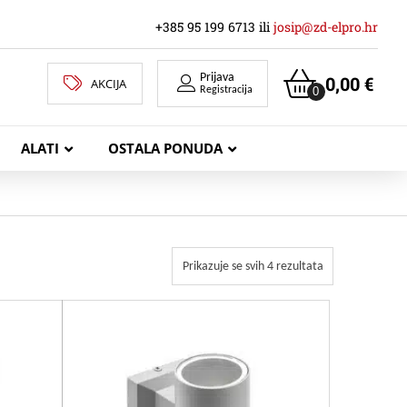
+385 95 199 6713 ili
josip@zd-elpro.hr
Prijava
0,00
€
AKCIJA
0
Registracija
ALATI
OSTALA PONUDA
MREŽNI LAN KABELI
Prikazuje se svih 4 rezultata
KOAKSIJALNI KABELI
TELEKOMUNIKACIJSKI KABELI
ZVUČNIČKI KABEL