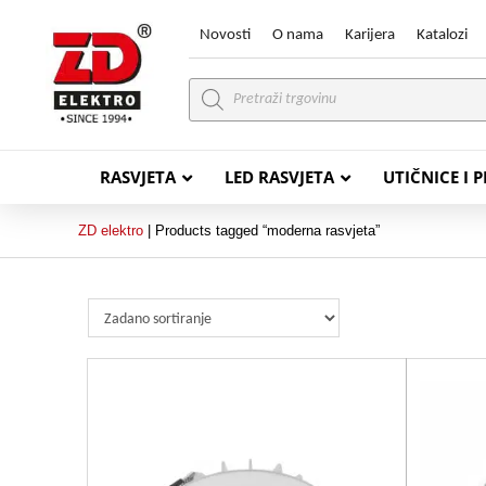
Novosti
O nama
Karijera
Katalozi
Products
search
RASVJETA
LED RASVJETA
UTIČNICE I 
ZD elektro
|
Products tagged “moderna rasvjeta”
PVC VODIČI
PVC IN
H07V-K (P/F Vodič)
PP-
H07V-U (P Vodič)
PP-
PP/
PP/