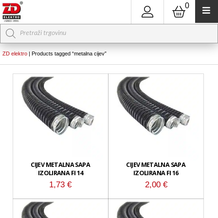
0
Products
search
ZD elektro
|
Products tagged “metalna cijev”
CIJEV METALNA SAPA
CIJEV METALNA SAPA
IZOLIRANA FI 14
IZOLIRANA FI 16
1,73
€
2,00
€