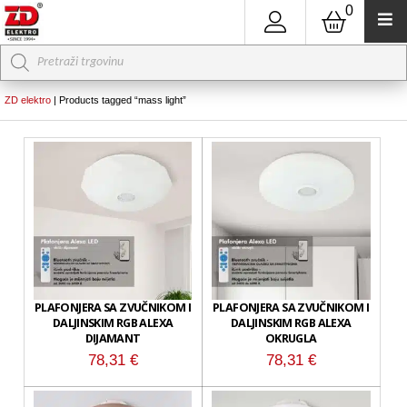
0
Products
search
ZD elektro
|
Products tagged “mass light”
PLAFONJERA SA ZVUČNIKOM I
PLAFONJERA SA ZVUČNIKOM I
DALJINSKIM RGB ALEXA
DALJINSKIM RGB ALEXA
DIJAMANT
OKRUGLA
78,31
€
78,31
€