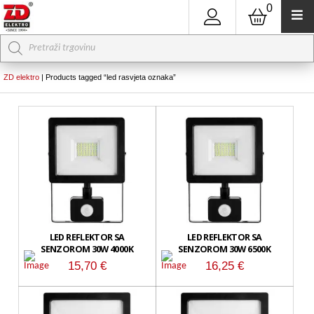
0
Products
search
ZD elektro
|
Products tagged “led rasvjeta oznaka”
LED REFLEKTOR SA
LED REFLEKTOR SA
SENZOROM 30W 4000K
SENZOROM 30W 6500K
15,70
€
16,25
€