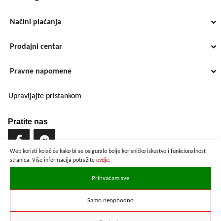
Načini plaćanja
Prodajni centar
Pravne napomene
Upravljajte pristankom
Pratite nas
Web koristi kolačiće kako bi se osiguralo bolje korisničko iskustvo i funkcionalnost
stranica. Više informacija potražite
ovdje.
Brzo i sigurno plaćanje
Prihvaćam sve
Samo neophodno
Prikazane cijene su preračunate po službenom tečaju u iznosu od
1 EUR = 7,53450 HRK