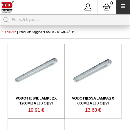
0
Products
search
ZD elektro
|
Products tagged “LAMPA ZA GARAŽU”
VODOTIJESNE LAMPE 2 X
VODOTIJESNA LAMPA 2 X
120CM ZA LED CIJEVI
60CM ZA LED CIJEVI
19,91
€
13,68
€