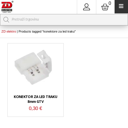
0
Products
search
ZD elektro
|
Products tagged “konektore za led traku”
KONEKTOR ZA LED TRAKU
8mm GTV
0,30
€