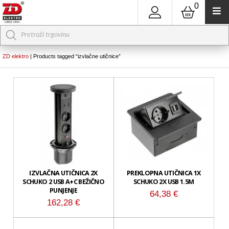
0
Products
search
ZD elektro
|
Products tagged “izvlačne utičnice”
IZVLAČNA UTIČNICA 2X
PREKLOPNA UTIČNICA 1X
SCHUKO 2 USB A+C BEŽIČNO
SCHUKO 2X USB 1.5M
PUNJENJE
64,38
€
162,28
€