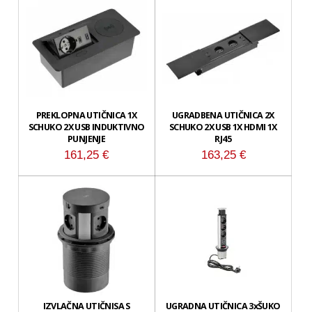
PREKLOPNA UTIČNICA 1X
UGRADBENA UTIČNICA 2X
SCHUKO 2X USB INDUKTIVNO
SCHUKO 2X USB 1X HDMI 1X
PUNJENJE
RJ45
161,25
€
163,25
€
IZVLAČNA UTIČNISA S
UGRADNA UTIČNICA 3xŠUKO