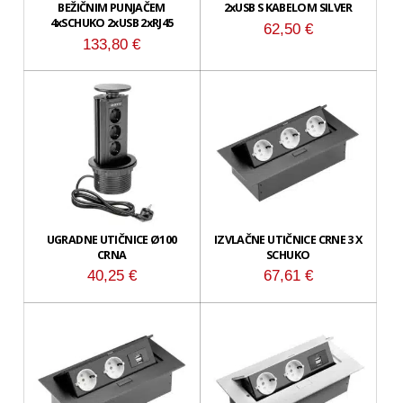
BEŽIČNIM PUNJAČEM
2xUSB S KABELOM SILVER
4xSCHUKO 2xUSB 2xRJ45
62,50
€
133,80
€
UGRADNE UTIČNICE Ø100
IZVLAČNE UTIČNICE CRNE 3 X
CRNA
SCHUKO
40,25
€
67,61
€