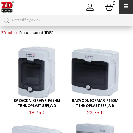
0
Products
search
ZD elektro
|
Products tagged “IP65”
RAZVODNI ORMAR IP65 4M
RAZVODNI ORMAR IP65 8M
TEHNOPLAST SERIJA D
TEHNOPLAST SERIJA D
18,75
€
23,75
€