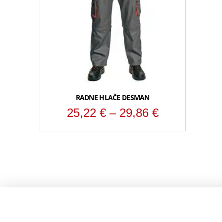
RADNE HLAČE DESMAN
Raspon
25,22
€
–
29,86
€
cijena:
od
25,22 €
do
29,86 €