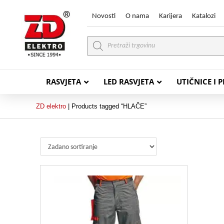
Novosti
O nama
Karijera
Katalozi
Products
search
RASVJETA
LED RASVJETA
UTIČNICE I 
ZD elektro
|
Products tagged “HLAČE”
PVC VODIČI
PVC IN
H07V-K (P/F Vodič)
PP-
H07V-U (P Vodič)
PP-
PP/
PP/