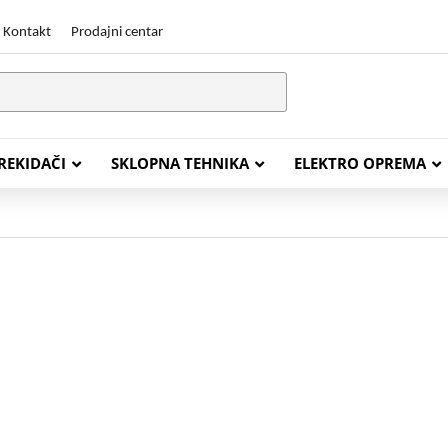
Kontakt
Prodajni centar
PREKIDAČI
SKLOPNA TEHNIKA
ELEKTRO OPREMA
STALACIJSKI KABELI
ENERGETSKI KABELI
Y (PGP
FG16OR
Y (PGP, NYM)
NHXH FE180/E30
J (H05VV-F)
NHXH FE180/E90
L (H03VV-F)
PP00 Podzemni Kabel
PP00-A