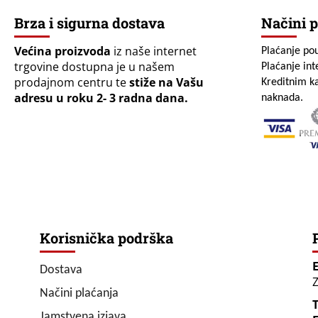
Brza i sigurna dostava
Načini p
Većina proizvoda
iz naše internet
Plaćanje po
trgovine dostupna je u našem
Plaćanje in
prodajnom centru te
stiže na Vašu
Kreditnim ka
adresu u roku 2- 3 radna dana.
naknada.
Korisnička podrška
Dostava
Z
Načini plaćanja
T
Jamstvena izjava