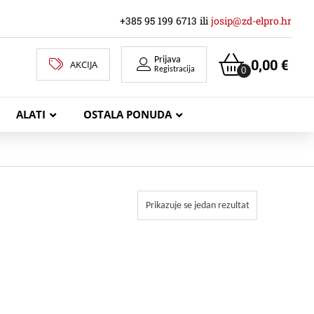
+385 95 199 6713 ili
josip@zd-elpro.hr
Prijava
0,00
€
AKCIJA
0
Registracija
ALATI
OSTALA PONUDA
MREŽNI LAN KABELI
Prikazuje se jedan rezultat
KOAKSIJALNI KABELI
TELEKOMUNIKACIJSKI KABELI
ZVUČNIČKI KABEL