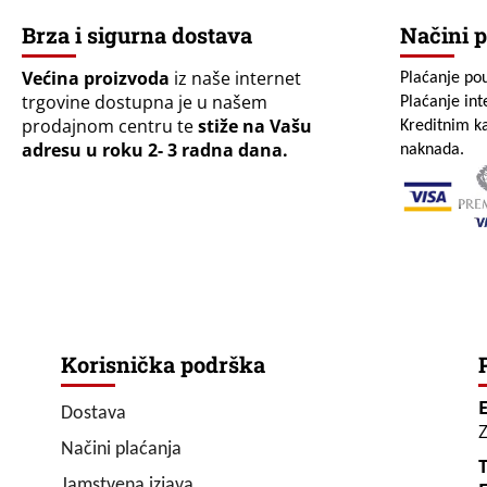
Brza i sigurna dostava
Načini p
Većina proizvoda
iz naše internet
Plaćanje po
trgovine dostupna je u našem
Plaćanje in
prodajnom centru te
stiže na Vašu
Kreditnim ka
adresu u roku 2- 3 radna dana.
naknada.
Korisnička podrška
Dostava
Z
Načini plaćanja
T
Jamstvena izjava