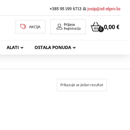
+385 95 199 6713 ili
josip@zd-elpro.hr
Prijava
0,00
€
AKCIJA
0
Registracija
ALATI
OSTALA PONUDA
MREŽNI LAN KABELI
Prikazuje se jedan rezultat
KOAKSIJALNI KABELI
TELEKOMUNIKACIJSKI KABELI
ZVUČNIČKI KABEL