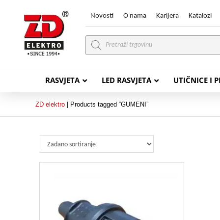
Novosti
O nama
Karijera
Katalozi
Products
search
RASVJETA
LED RASVJETA
UTIČNICE I 
ZD elektro
|
Products tagged “GUMENI”
PVC VODIČI
PVC IN
H07V-K (P/F Vodič)
PP-
H07V-U (P Vodič)
PP-
PP/
PP/