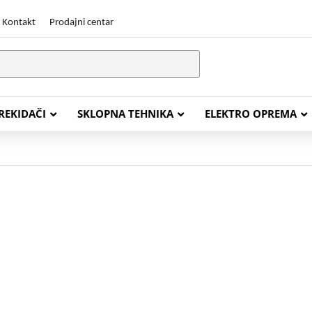
Kontakt
Prodajni centar
PREKIDAČI
SKLOPNA TEHNIKA
ELEKTRO OPREMA
STALACIJSKI KABELI
ENERGETSKI KABELI
Y (PGP
FG16OR
Y (PGP, NYM)
NHXH FE180/E30
J (H05VV-F)
NHXH FE180/E90
L (H03VV-F)
PP00 Podzemni Kabel
PP00-A