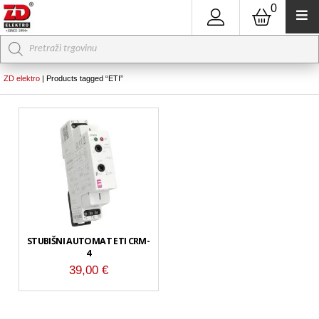
0
Products
search
ZD elektro
|
Products tagged “ETI”
STUBIŠNI AUTOMAT ETI CRM-
4
39,00
€