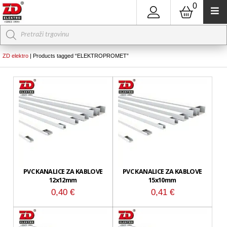
0
Products
search
ZD elektro
|
Products tagged “ELEKTROPROMET”
PVC KANALICE ZA KABLOVE
PVC KANALICE ZA KABLOVE
12x12mm
15x10mm
0,40
€
0,41
€