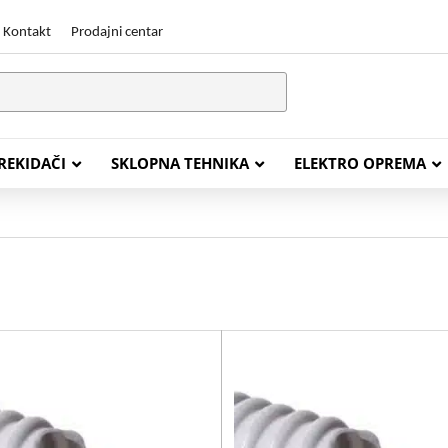
Kontakt
Prodajni centar
PREKIDAČI
SKLOPNA TEHNIKA
ELEKTRO OPREMA
STALACIJSKI KABELI
ENERGETSKI KABELI
Y (PGP
FG16OR
Y (PGP, NYM)
NHXH FE180/E30
J (H05VV-F)
NHXH FE180/E90
L (H03VV-F)
PP00 Podzemni Kabel
PP00-A