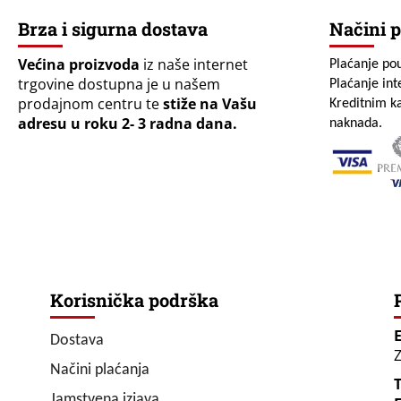
Brza i sigurna dostava
Načini p
Većina proizvoda
iz naše internet
Plaćanje po
trgovine dostupna je u našem
Plaćanje in
prodajnom centru te
stiže na Vašu
Kreditnim ka
adresu u roku 2- 3 radna dana.
naknada.
Korisnička podrška
Dostava
Z
Načini plaćanja
T
Jamstvena izjava