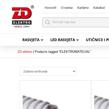
Novosti
O nama
Karijera
Katalozi
Products
search
RASVJETA
LED RASVJETA
UTIČNICE I 
ZD elektro
|
Products tagged “ELEKTROMATEIJAL”
PVC VODIČI
PVC IN
H07V-K (P/F Vodič)
PP-
H07V-U (P Vodič)
PP-
PP/
PP/