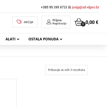
+385 95 199 6713 ili
josip@zd-elpro.hr
Prijava
0,00
€
AKCIJA
0
Registracija
ALATI
OSTALA PONUDA
MREŽNI LAN KABELI
Prikazuje se svih 3 rezultata
KOAKSIJALNI KABELI
TELEKOMUNIKACIJSKI KABELI
ZVUČNIČKI KABEL