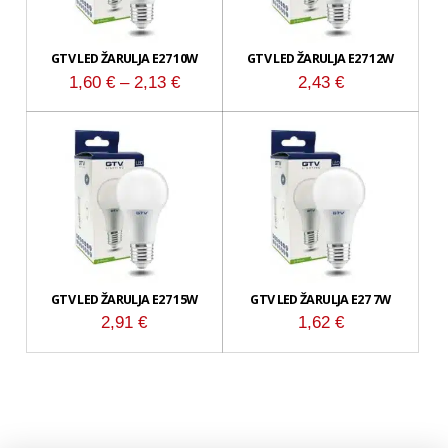
GTV LED ŽARULJA E27 10W
GTV LED ŽARULJA E27 12W
Raspon
1,60
€
–
2,13
€
2,43
€
cijena:
od
1,60 €
do
2,13 €
GTV LED ŽARULJA E27 15W
GTV LED ŽARULJA E27 7W
2,91
€
1,62
€