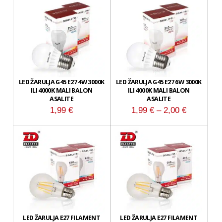
LED ŽARULJA G45 E27 4W 3000K
LED ŽARULJA G45 E27 6W 3000K
ILI 4000K MALI BALON
ILI 4000K MALI BALON
ASALITE
ASALITE
Raspon
1,99
€
1,99
€
–
2,00
€
cijena:
od
1,99 €
do
2,00 €
LED ŽARULJA E27 FILAMENT
LED ŽARULJA E27 FILAMENT