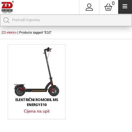
0
Products
search
ZD elektro
|
Products tagged “E10”
ELEKTRIČNI ROMOBIL MS
ENERGY E10
Cijena na upit