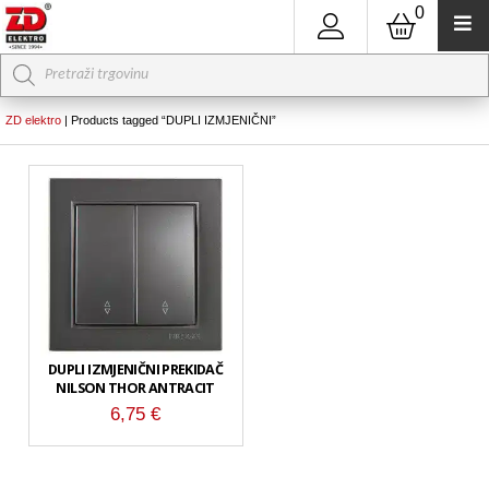
0
Products
search
ZD elektro
|
Products tagged “DUPLI IZMJENIČNI”
DUPLI IZMJENIČNI PREKIDAČ
NILSON THOR ANTRACIT
6,75
€