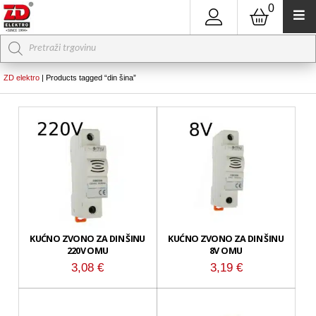
0
Products
search
ZD elektro
|
Products tagged “din šina”
KUĆNO ZVONO ZA DIN ŠINU
KUĆNO ZVONO ZA DIN ŠINU
220V OMU
8V OMU
3,08
€
3,19
€