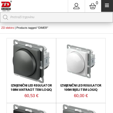
0
Products
search
ZD elektro
|
Products tagged “DIMER”
IZMJENIČNI LED REGULATOR
IZMJENIČNI LED REGULATOR
100W ANTRACIT TEM LOGIQ
100W BIJELI TEM LOGIQ
60,53
€
60,00
€