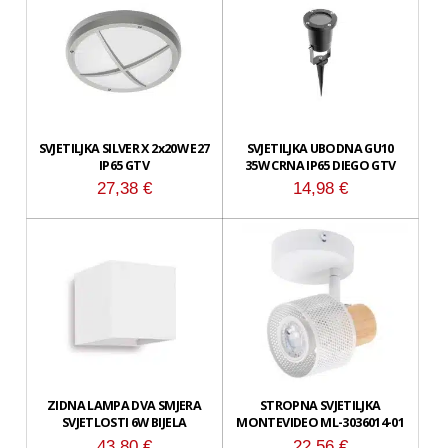
SVJETILJKA SILVER X 2x20W E27
SVJETILJKA UBODNA GU10
IP65 GTV
35W CRNA IP65 DIEGO GTV
27,38
€
14,98
€
ZIDNA LAMPA DVA SMJERA
STROPNA SVJETILJKA
SVJETLOSTI 6W BIJELA
MONTEVIDEO ML-3036014-01
43,80
€
22,56
€