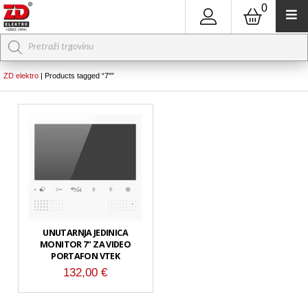
0
Products
search
ZD elektro
|
Products tagged “7"”
UNUTARNJA JEDINICA
MONITOR 7" ZA VIDEO
PORTAFON VTEK
132,00
€