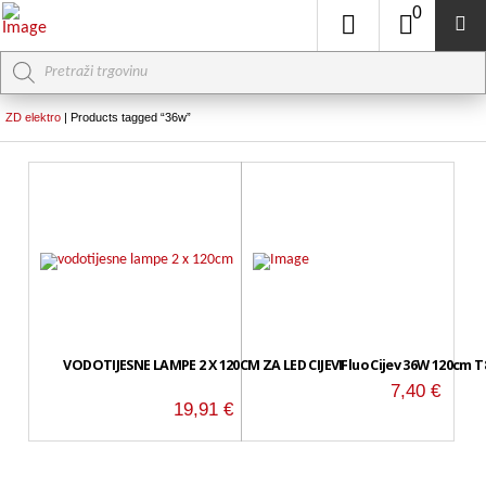
0
Products
search
ZD elektro
|
Products tagged “36w”
VODOTIJESNE LAMPE 2 X 120CM ZA LED CIJEVI
Fluo Cijev 36W 120cm T
7,40
€
19,91
€