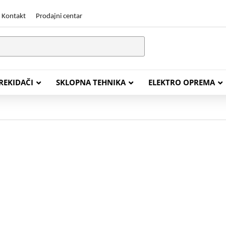
Kontakt
Prodajni centar
PREKIDAČI
SKLOPNA TEHNIKA
ELEKTRO OPREMA
STALACIJSKI KABELI
ENERGETSKI KABELI
Y (PGP
FG16OR
Y (PGP, NYM)
NHXH FE180/E30
J (H05VV-F)
NHXH FE180/E90
L (H03VV-F)
PP00 Podzemni Kabel
PP00-A