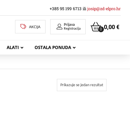
+385 95 199 6713 ili
josip@zd-elpro.hr
Prijava
0,00
€
AKCIJA
0
Registracija
ALATI
OSTALA PONUDA
MREŽNI LAN KABELI
Prikazuje se jedan rezultat
KOAKSIJALNI KABELI
TELEKOMUNIKACIJSKI KABELI
ZVUČNIČKI KABEL