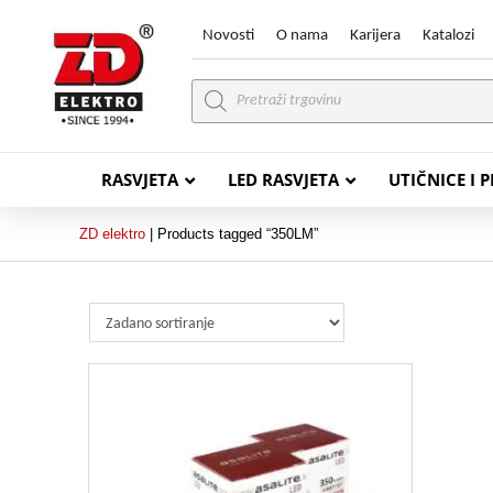
Novosti
O nama
Karijera
Katalozi
Products
search
RASVJETA
LED RASVJETA
UTIČNICE I 
ZD elektro
|
Products tagged “350LM”
PVC VODIČI
PVC IN
H07V-K (P/F Vodič)
PP-
H07V-U (P Vodič)
PP-
PP/
PP/