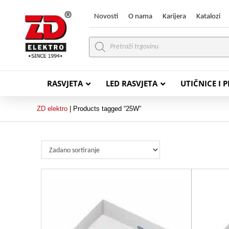
Novosti
O nama
Karijera
Katalozi
Products
search
RASVJETA
LED RASVJETA
UTIČNICE I 
ZD elektro
|
Products tagged “25W”
PVC VODIČI
PVC IN
H07V-K (P/F Vodič)
PP-
H07V-U (P Vodič)
PP-
PP/
PP/