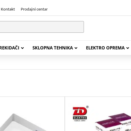
Kontakt
Prodajni centar
PREKIDAČI
SKLOPNA TEHNIKA
ELEKTRO OPREMA
STALACIJSKI KABELI
ENERGETSKI KABELI
Y (PGP
FG16OR
Y (PGP, NYM)
NHXH FE180/E30
J (H05VV-F)
NHXH FE180/E90
L (H03VV-F)
PP00 Podzemni Kabel
PP00-A