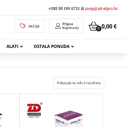
+385 95 199 6713 ili
josip@zd-elpro.hr
Prijava
0,00
€
AKCIJA
0
Registracija
ALATI
OSTALA PONUDA
MREŽNI LAN KABELI
Prikazuje se svih 4 rezultata
KOAKSIJALNI KABELI
TELEKOMUNIKACIJSKI KABELI
ZVUČNIČKI KABEL