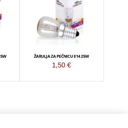
25W
ŽARULJA ZA PEČNICU E14 25W
1,50
€