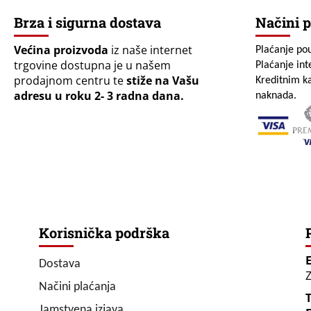
Brza i sigurna dostava
Načini p
Većina proizvoda
iz naše internet
Plaćanje po
trgovine dostupna je u našem
Plaćanje in
prodajnom centru te
stiže na Vašu
Kreditnim ka
adresu u roku 2- 3 radna dana.
naknada.
Korisnička podrška
Dostava
Z
Načini plaćanja
T
Jamstvena izjava