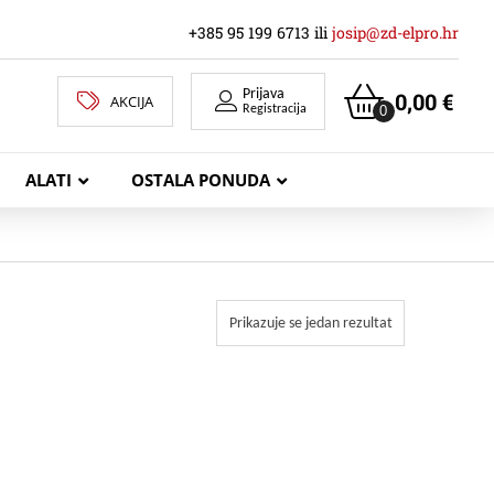
+385 95 199 6713 ili
josip@zd-elpro.hr
Prijava
0,00
€
AKCIJA
0
Registracija
ALATI
OSTALA PONUDA
MREŽNI LAN KABELI
Prikazuje se jedan rezultat
KOAKSIJALNI KABELI
TELEKOMUNIKACIJSKI KABELI
ZVUČNIČKI KABEL