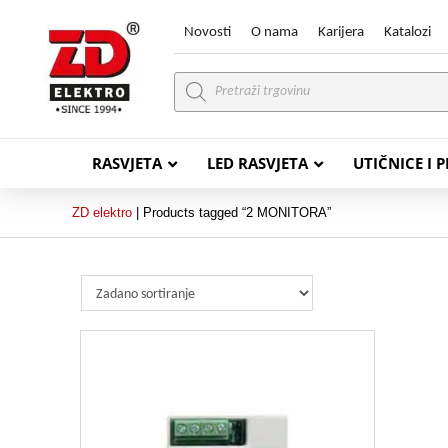
Novosti
O nama
Karijera
Katalozi
Products
search
RASVJETA
LED RASVJETA
UTIČNICE I 
ZD elektro
|
Products tagged “2 MONITORA”
PVC VODIČI
PVC IN
H07V-K (P/F Vodič)
PP-
H07V-U (P Vodič)
PP-
PP/
PP/