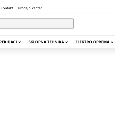
Kontakt
Prodajni centar
PREKIDAČI
SKLOPNA TEHNIKA
ELEKTRO OPREMA
STALACIJSKI KABELI
ENERGETSKI KABELI
Y (PGP
FG16OR
Y (PGP, NYM)
NHXH FE180/E30
J (H05VV-F)
NHXH FE180/E90
L (H03VV-F)
PP00 Podzemni Kabel
PP00-A