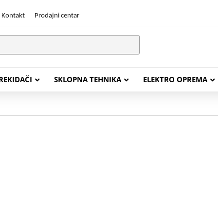
Kontakt
Prodajni centar
PREKIDAČI
SKLOPNA TEHNIKA
ELEKTRO OPREMA
STALACIJSKI KABELI
ENERGETSKI KABELI
Y (PGP
FG16OR
Y (PGP, NYM)
NHXH FE180/E30
J (H05VV-F)
NHXH FE180/E90
L (H03VV-F)
PP00 Podzemni Kabel
PP00-A