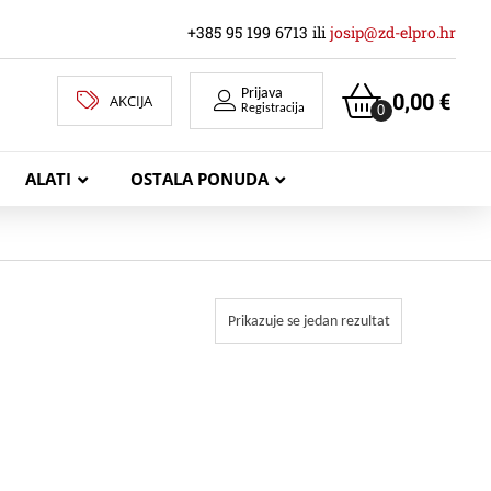
+385 95 199 6713 ili
josip@zd-elpro.hr
Prijava
0,00
€
AKCIJA
0
Registracija
ALATI
OSTALA PONUDA
MREŽNI LAN KABELI
Prikazuje se jedan rezultat
KOAKSIJALNI KABELI
TELEKOMUNIKACIJSKI KABELI
ZVUČNIČKI KABEL