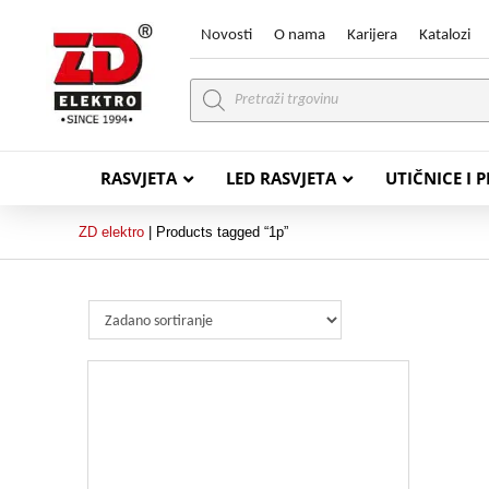
Novosti
O nama
Karijera
Katalozi
Products
search
RASVJETA
LED RASVJETA
UTIČNICE I 
ZD elektro
|
Products tagged “1p”
PVC VODIČI
PVC IN
H07V-K (P/F Vodič)
PP-
H07V-U (P Vodič)
PP-
PP/
PP/