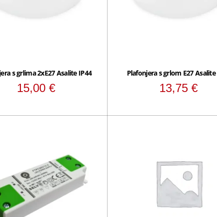
jera s grlima 2xE27 Asalite IP44
Plafonjera s grlom E27 Asalite
15,00
€
13,75
€