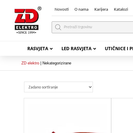
Novosti
O nama
Karijera
Katalozi
Products
search
RASVJETA
LED RASVJETA
UTIČNICE I 
ZD elektro
|
Nekategorizirane
PVC VODIČI
PVC IN
H07V-K (P/F Vodič)
PP-
H07V-U (P Vodič)
PP-
PP/
PP/