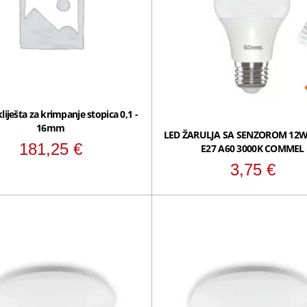
liješta za krimpanje stopica 0,1 -
16mm
LED ŽARULJA SA SENZOROM 12W
181,25
€
E27 A60 3000K COMMEL
3,75
€