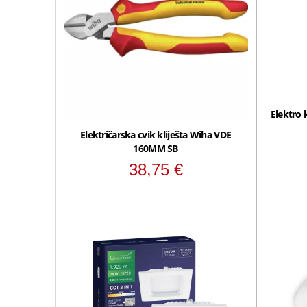
Elektro k
Električarska cvik kliješta Wiha VDE
160MM SB
38,75
€