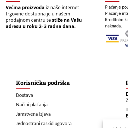
Većina proizvoda
iz naše internet
Plaćanje po
trgovine dostupna je u našem
Plaćanje in
prodajnom centru te
stiže na Vašu
Kreditnim ka
adresu u roku 2- 3 radna dana.
naknada.
Korisnička podrška
Dostava
Z
Načini plaćanja
T
Jamstvena izjava
E
Jednostrani raskid ugovora