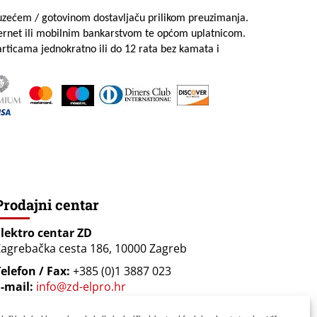
uzećem / gotovinom dostavljaču prilikom preuzimanja.
ternet ili mobilnim bankarstvom te općom uplatnicom.
rticama jednokratno ili do 12 rata bez kamata i
Prodajni centar
Elektro centar ZD
agrebačka cesta 186, 10000 Zagreb
elefon / Fax:
+385 (0)1 3887 023
-mail:
info@zd-elpro.hr
Radno vrijeme: