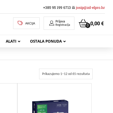
+385 95 199 6713 ili
josip@zd-elpro.hr
Prijava
0,00
€
AKCIJA
0
Registracija
ALATI
OSTALA PONUDA
MREŽNI LAN KABELI
Prikazujemo 1–12 od 65 rezultata
KOAKSIJALNI KABELI
TELEKOMUNIKACIJSKI KABELI
ZVUČNIČKI KABEL