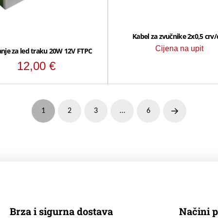
Kabel za zvučnike 2x0,5 crv/
Cijena na upit
nje za led traku 20W 12V FTPC
12,00
€
1
2
3
…
6
Next
Brza i sigurna dostava
Načini p