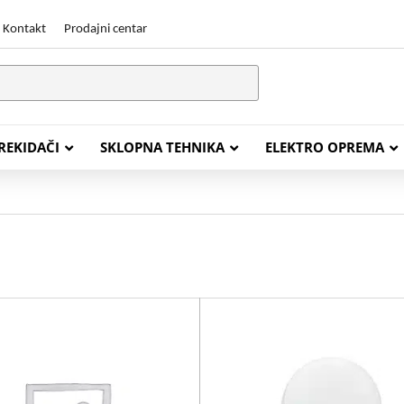
Kontakt
Prodajni centar
PREKIDAČI
SKLOPNA TEHNIKA
ELEKTRO OPREMA
STALACIJSKI KABELI
ENERGETSKI KABELI
Y (PGP
FG16OR
Y (PGP, NYM)
NHXH FE180/E30
J (H05VV-F)
NHXH FE180/E90
L (H03VV-F)
PP00 Podzemni Kabel
PP00-A